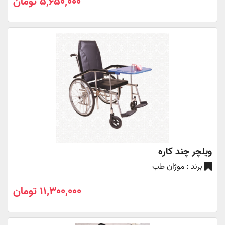
5,650,000 تومان
ویلچر چند کاره
برند : موژان طب
11,300,000 تومان