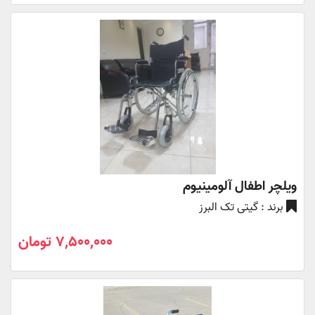
ویلچر اطفال آلومینیوم
برند : گیتی تک البرز
7,500,000 تومان