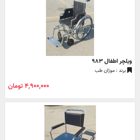
ویلچر اطفال 983
برند : موژان طب
4,900,000 تومان