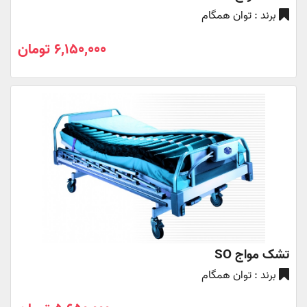
برند : توان همگام
6,150,000 تومان
تشک مواج SO
برند : توان همگام