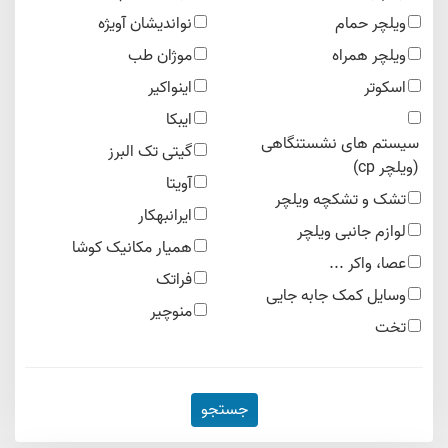
ویلچر حمام
نواندیشان آویژه
ویلچر همراه
موژان طب
اسکوتر
اینواکیر
ایبکا
سیستم های نشستنگاهی
گیتی تک البرز
(ویلچر cp)
آویتا
تشک و تشکچه ویلچر
ایرانبهکار
لوازم جانبی ویلچر
همیار مکانیک کوشا
عصا، واکر ...
فراتک
وسایل کمک جابه جایی
منوچیر
تخت