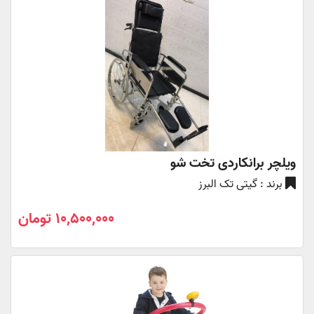
ویلچر برانکاردی تخت شو
برند : گیتی تک البرز
10,500,000 تومان