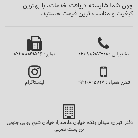
چون شما شایسته دریافت خدمات، با بهترین
کیفیت و مناسب ترین قیمت هستید.
پشتیبانی :
021-88607300
نمابر :
021-88041596
تلفن همراه :
09210805817
اینستاگرام
دفتر: تهران، میدان ونک، خیابان ملاصدرا، خیابان شیخ بهایی جنوبی،
بن بست نصرتی