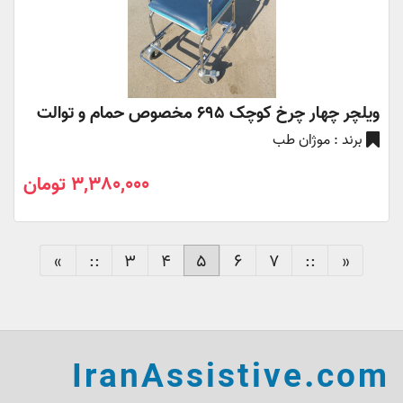
ویلچر چهار چرخ کوچک 695 مخصوص حمام و توالت
برند : موژان طب
3,380,000 تومان
«
::
3
4
5
6
7
::
»
IranAssistive.com