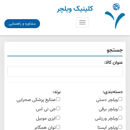
کلینیک ویلچر
Toggle
مشاوره و راهنمایی
navigation
جستجو
عنوان کالا:
دسته‌بندی:
برند:
ویلچر دستی
صنایع پزشکی صحرایی
ویلچر برقی
جی تی اس
ویلچر ورزشی
ایزی موبیل
ویلچر ایستا
توان همگام